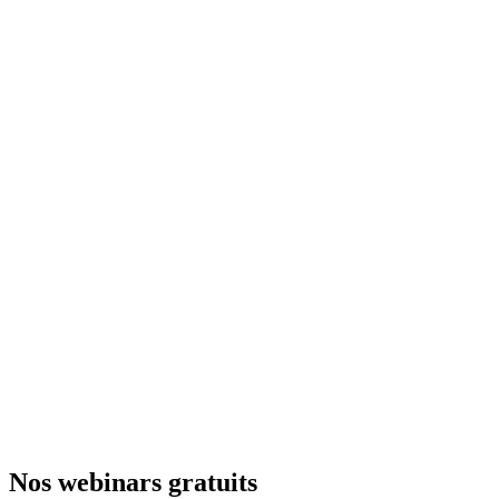
contact@kestio.com
RENDEZ-VOUS
Prendre RDV en ligne
Horaires :
Du lundi au vendredi, 9h - 18h
Bureaux :
Lyon | Paris
Nos webinars gratuits