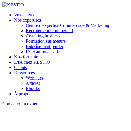
Vos enjeux
Nos expertises
Centre d'expertise Commerciale & Marketing
Recrutement Commercial
Coaching business
Formation sur mesure
Entraînement par IA
IA et automatisation
Nos formations
L'IA chez KESTIO
Clients
Ressources
Webinars
Articles
Ebooks
À propos
Contacter un expert